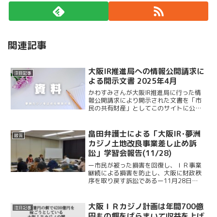
関連記事
大阪IR推進局への情報公開請求に
注目記事
よる開示文書 2025年4月
かわすみさんが大阪IR推進局に行った情
報公開請求により開示された文書を「市
民の共有財産」としてこのサイトに公開
します。中身がわかりやすいように大阪
ＩＲ推進局がつけたファイル名に、文書
作成者を付記しました。必要な情報をこ
畠田弁護士による「大阪IR･夢洲
報告
のサイトからダウンロー...
カジノ土地改良事業差し止め訴
訟」学習会報告(11/28)
ー市民が被った損害を回復し、ＩＲ事業
継続による損害を防止し、大阪に財政秩
序を取り戻す訴訟であるー11月28日
（木）18時30分～19時30分 ／ 福島
区民センター302号室要旨（3ページ）を
ご覧ください。2024.11.28学習会ダウン
大阪ＩＲカジノ計画は年間700億
注目記事
ロー...
円もの餌をばらまいて収益を上げ