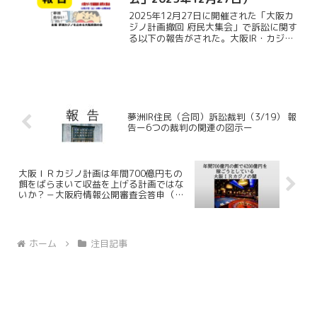
2025年12月27日に開催された「大阪カ
ジノ計画撤回 府民大集会」で訴訟に関す
る以下の報告がされた。大阪IR・カジノ
土地改良事業差止訴訟を私たちはどう闘
っているのか20251227ダウンロード
夢洲IR住民（合同）訴訟裁判（3/19） 報
告ー6つの裁判の関連の図示ー
大阪ＩＲカジノ計画は年間700億円もの
餌をばらまいて収益を上げる計画ではな
いか？－大阪府情報公開審査会答申（Ｒ
7.1.9）とIR説明会（Ｒ7.1.27）から見え
てきたことー
ホーム
注目記事