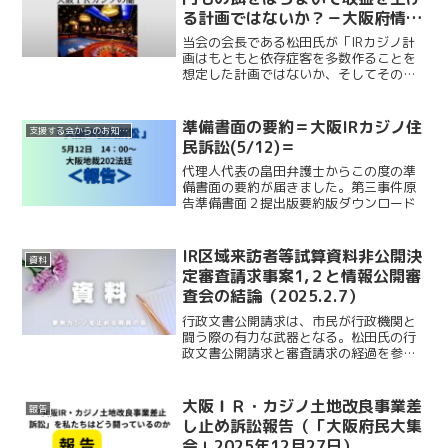
る計画ではないか？－大阪府情報
公開審査会答申（Ｒ7.1.9）とIR
当会の会長である松田氏が「IRカジノ計
説明会（Ｒ7.1.27）から見えてき
画はもともと依存症客を多数作ることを
想定した計画ではないか、そしてその核
たことー
心部分の情報を隠すことでIRカジノ計画
は進められているのではないか」という
疑問を抱き、関連する行政文書公開請求
準備書面の要約＝大阪IRカジノ住
支援する会からのお知らせ
に踏み切りました。(...
民訴訟(5/12)＝
代理人代表の畠田弁護士からこの度の準
備書面の要約が届きました。第三事件原
告準備書面２提出版要約版ダウンロード
IR区域来訪者等試算資料非公開決
資料
定審査請求事案1,２と情報公開審
査会の結論（2025.2.7）
行政文書公開請求は、市民が行政機関と
闘う際の有力な武器となる。松田氏の行
政文書公開請求と審査請求の経過を参考
にしよう！本会の松田氏（「支援する
会」会長）は、「IRカジノ計画はもとも
と依存症客を多数作ることを想定した計
大阪ＩＲ・カジノ土地改良事業差
報告
画ではないか、そしてその...
し止め訴訟報告（「大阪府民大集
会」2025年12月27日）