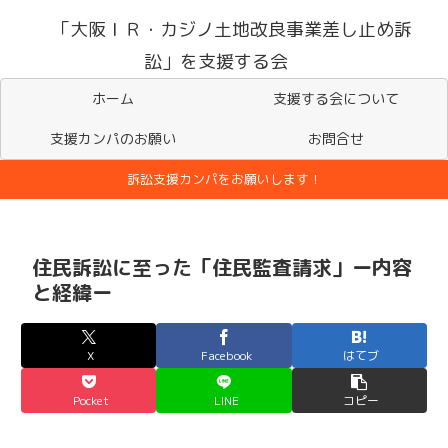
「大阪ＩＲ・カジノ土地改良事業差し止め訴
訟」を支援する会
ホーム
支援する会について
支援カンパのお願い
お問合せ
訴訟支援カンパをお願いします！
住民訴訟に至った「住民監査請求」ー内容
と経緯ー
X
Facebook
はてブ
Pocket
LINE
コピー