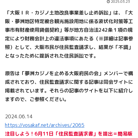
2025.03.23
「大阪ＩＲ・カジノ土地改良事業差し止め訴訟」は、「大
阪・夢洲地区特定複合観光施設用地に係る液状化対策等工
事市有財産使用貸借契約」等が地方自治法242条１項の規
定により財務会計上の違法事項にあたる（※詳細は記事参
照）として、大阪市民が住民監査請求し、結果が「不調」
となったために提訴された住民訴訟です。
原告は「夢洲カジノを止める大阪府民の会」メンバーで構
成されており、住民監査請求に関する記事は同会サイトに
掲載されています。それらの記事のサイトを以下に紹介し
ますので、ご参照ください。
2024.06.14
https://vosakaf.net/archives/2065
注目しよう！6月11日「住民監査請求書」を提出＝簡易版